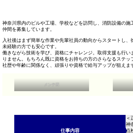
ク
ロ
ー
ル
神奈川県内のビルや工場、学校などを訪問し、消防設備の施
ダ
仲間を募集しています。
ウ
ン
入社後はまず簡単な作業や先輩社員の動向からスタートし、
未経験の方でも安心です。
働きながら技術を学び、資格にチャレンジ。取得支援も行い
りません。もちろん既に資格をお持ちの方のさらなるステッ
社歴や年齢に関係なく、頑張りや資格で給与アップが狙えま
メンテ班
＜
神
仕事内容
点