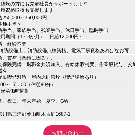
 未経験の方にも先輩社員がサポートします
 各種資格取得も支援します
250,000～350,000円
各種手当＞
格手当、家族手当、残業手当、休日手当、臨時手当
 試用期間（1～3か月）：日給12,000円～
格・経験不問
 消防設備士、消防設備点検資格、電気工事資格あればなお可
給、賞与（業績に因る）、
会保険完備、退職金共済加入、有給休暇制度、作業服貸与、交
援有
受動喫煙対策：屋内原則禁煙（喫煙場所あり）
：00～17：00（休憩90分）
 変形労働時間制
曜、祝日、年末年始、夏季、GW
奈川県三浦郡葉山町木古庭1687-1
お問い合わせ