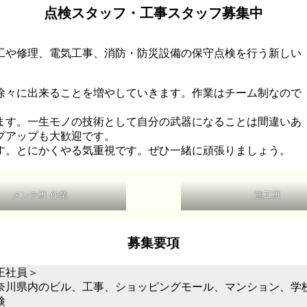
工
点検スタッフ・工事スタッフ募集中
｜
神
奈
工や修理、電気工事、消防・防災設備の保守点検を行う新しい
川
徐々に出来ることを増やしていきます。作業はチーム制なので
ます。一生モノの技術として自分の武器になることは間違いあ
プアップも大歓迎です。
す。とにかくやる気重視です。ぜひ一緒に頑張りましょう。
メンテ班 作業
施工班
募集要項
正社員＞
奈川県内のビル、工事、ショッピングモール、マンション、学
検