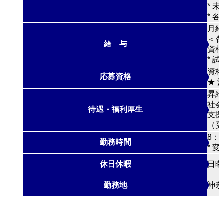
*
*
月給
＜
給 与
資
*
資
応募資格
★
昇
社
待遇・福利厚生
支
（
8
勤務時間
*
休日休暇
日
勤務地
神