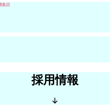
有
限
会
社
み
か
さ
防
災
｜
防
災
設
備
採用情報
工
事・
点
検・
管
理・
施